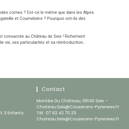
randes cornes ? Est-ce le même que dans les Alpes
agateille et Coumebière ? Pourquoi ont-ils des
 est consacrée au Château de Seix ! Richement
de vie, ses particularités et sa réintroduction…
Contact
Montée Du Château, 09140 Seix –
Chateau.seix@couserans-Pyrenees.fr
Et 3 Enfants
Tél : 07 62 42 70 25
Chateau.seix@couserans-Pyrenees.fr